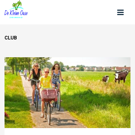
CLUB
HOME
OVER ONS
CONTACT
OPENINGSTIJDEN
ZWEMLESSEN
KOM ZWEMMEN
TARIEVEN
NIEUWS