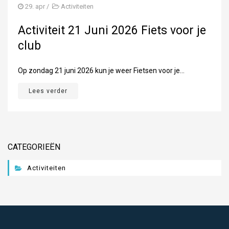
2023-06 VERSLAG MINITRIATLON
29. apr
/
Activiteiten
2021-08-04 ALLROUND KAMPIOEN
Activiteit 21 Juni 2026 Fiets voor je
club
DUIKINSTUIF
DIPLOMAZWEMMEN
Op zondag 21 juni 2026 kun je weer Fietsen voor je...
JULI POOLPARTY
Lees verder
VERENIGING OPSLAG LEIMUIDEN
WINTER 2021
CATEGORIEËN
ACTIVITEITEN
Activiteiten