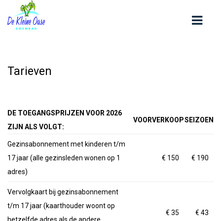
HOME
Tarieven
OVER ONS
CONTACT
DE TOEGANGSPRIJZEN VOOR 2026
VOORVERKOOP
SEIZOEN
OPENINGSTIJDEN
ZIJN ALS VOLGT:
Gezinsabonnement met kinderen t/m
ZWEMLESSEN
17 jaar (alle gezinsleden wonen op 1
€ 150
€ 190
KOM ZWEMMEN
adres)
TARIEVEN
Vervolgkaart bij gezinsabonnement
NIEUWS
t/m 17 jaar (kaarthouder woont op
€ 35
€ 43
hetzelfde adres als de andere