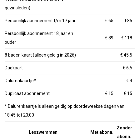
2023-06 VERSLAG MINITRIATLON
gezinsleden)
2021-08-04 ALLROUND KAMPIOEN
Persoonlijk abonnement t/m 17 jaar
€ 65
€85
DUIKINSTUIF
Persoonlijk abonnement 18 jaar en
€ 89
€ 118
DIPLOMAZWEMMEN
ouder
JULI POOLPARTY
8 baden kaart (alleen geldig in 2026)
€ 45,5
VERENIGING OPSLAG LEIMUIDEN
Dagkaart
€ 6,5
WINTER 2021
Dalurenkaartje*
€ 4
ACTIVITEITEN
Duplicaat abonnement
€ 15
€ 15
* Dalurenkaartje is alleen geldig op doordeweekse dagen van
18:45 tot 20:00
Zonder
Leszwemmen
Met abonn.
abonn.
.